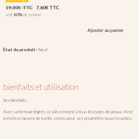
19,00€ TTC
7,60€ TTC
soit
60%
de remise
Ajouter au panier
État du produit :
Neuf
produit
boutique
corps
crème
réparateur
famille
parfumée
lait
hydratant
bienfaits et utilisation
Ses bienfaits:
Avec sa formule légère, ce lait convient à tous les types de peaux. Il est
enrichi en beurre de karité, connu pour ses propriétés nourrissantes.