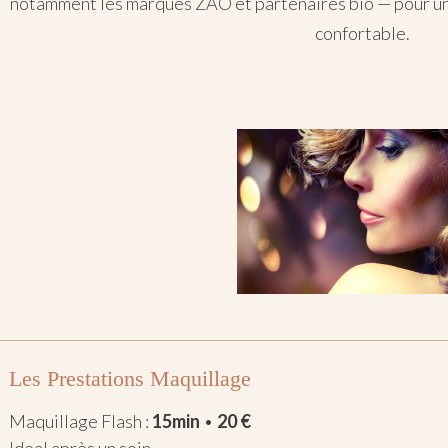
notamment les marques ZAO et partenaires bio — pour un 
confortable.
Les Prestations Maquillage
Maquillage Flash :
15min
•
20 €