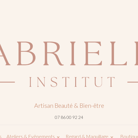
Artisan Beauté & Bien-être
07 86 00 92 24
s
Ateliers & Evênements
Regard & Maquillage
Boutique