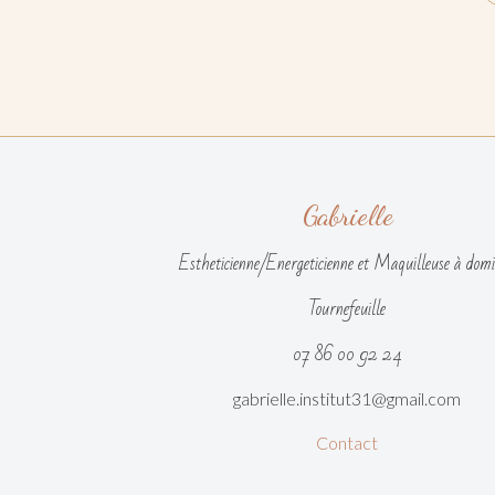
Gabrielle
Estheticienne/Energeticienne et Maquilleuse à domi
Tournefeuille
07 86 00 92 24
gabrielle.institut31@gmail.com
Contact