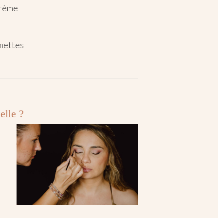
crème
mmettes
elle ?