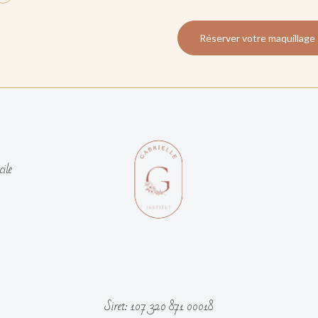
Réserver votre maquillage
cile
Siret: 107 320 871 00018