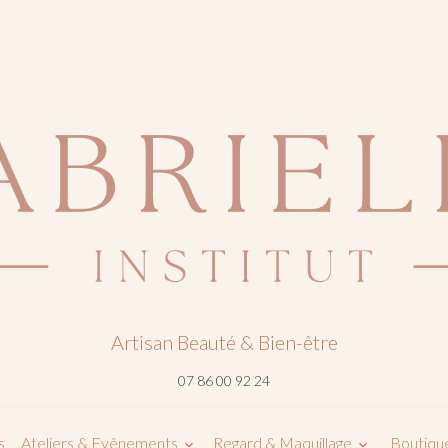
Artisan Beauté & Bien-être
07 86 00 92 24
s
Ateliers & Evênements
Regard & Maquillage
Boutique