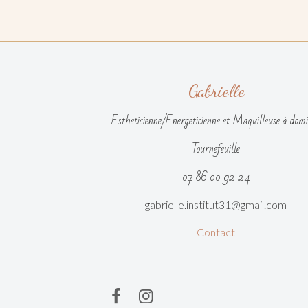
Gabrielle
Estheticienne/Energeticienne et Maquilleuse à domi
Tournefeuille
07 86 00 92 24
gabrielle.institut31@gmail.com
Contact