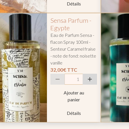
Détails
Sensa Parfum -
Egypte
Eau de Parfum Sensa -
flacon Spray 100ml -
Senteur Caramel fraise
- note de fond: noisette
vanille
32,00€
TTC
Ajouter au
panier
Détails