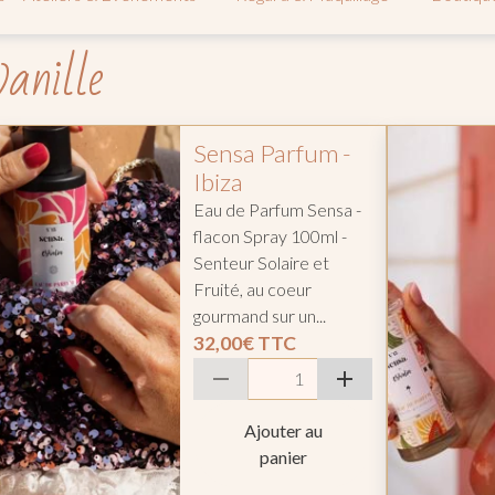
vanille
Sensa Parfum -
Ibiza
Eau de Parfum Sensa -
flacon Spray 100ml -
Senteur Solaire et
Fruité, au coeur
gourmand sur un...
32,00€
TTC
Ajouter au
panier