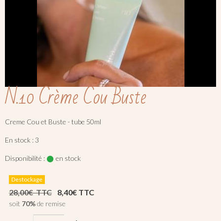
N.10 Crème Cou Buste
Creme Cou et Buste - tube 50ml
En stock : 3
Disponibilité :
en stock
Destockage
28,00€ TTC
8,40€ TTC
soit
70%
de remise