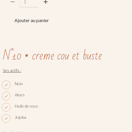
Ajouter au panier
crème
jadea
peau
hydratant
lissant
cou
buste
N°10 • creme cou et buste
Ses actifs :
Noix
Aloes
Huile de coco
Jojoba