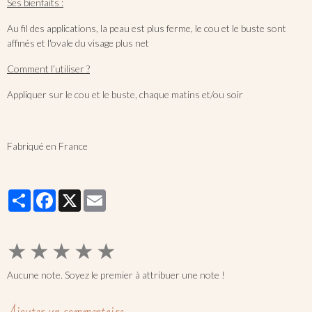
Ses bienfaits :
Au fil des applications, la peau est plus ferme, le cou et le buste sont
affinés et l'ovale du visage plus net
Comment l’utiliser ?
Appliquer sur le cou et le buste, chaque matins et/ou soir
Fabriqué en France
Partager
Facebook
X
Email
★
★
★
★
★
Aucune note. Soyez le premier à attribuer une note !