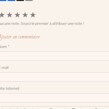
★
★
★
★
★
ucune note. Soyez le premier à attribuer une note !
Ajouter un commentaire
Nom
-mail
ite Internet