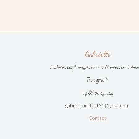
Gabrielle
Estheticienne/Energeticienne et Maquilleuse à domi
Tournefeuille
07 86 00 92 24
gabrielle.institut31@gmail.com
Contact