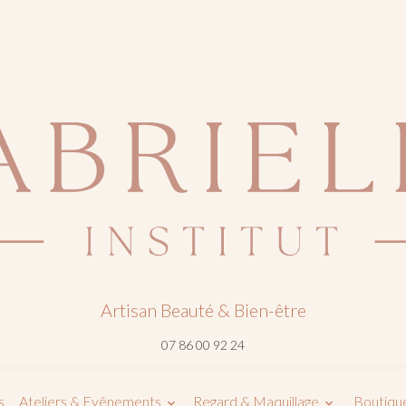
Artisan Beauté & Bien-être
07 86 00 92 24
s
Ateliers & Evênements
Regard & Maquillage
Boutique