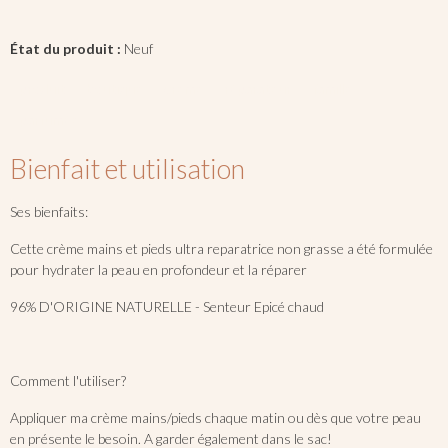
État du produit :
Neuf
produit
boutique
crème
réparateur
famille
parfumée
Bienfait et utilisation
Ses bienfaits:
Cette crème mains et pieds ultra reparatrice non grasse a été formulée
pour hydrater la peau en profondeur et la réparer
96% D'ORIGINE NATURELLE - Senteur Epicé chaud
Comment l'utiliser?
Appliquer ma crème mains/pieds chaque matin ou dès que votre peau
en présente le besoin. A garder également dans le sac!