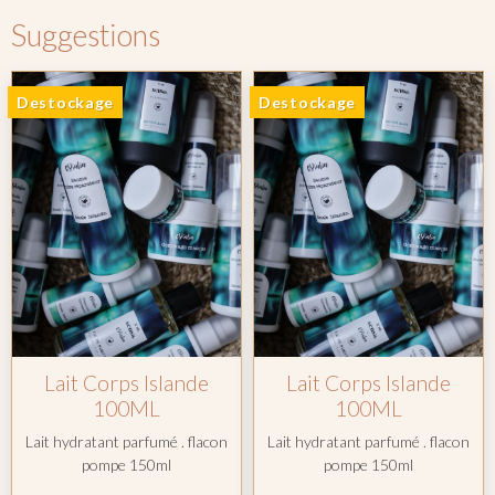
Suggestions
Destockage
Destockage
Lait Corps Islande
Lait Corps Islande
100ML
100ML
Lait hydratant parfumé . flacon
Lait hydratant parfumé . flacon
pompe 150ml
pompe 150ml